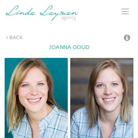
Toggl
naviga
BACK
JOANNA
GOUD